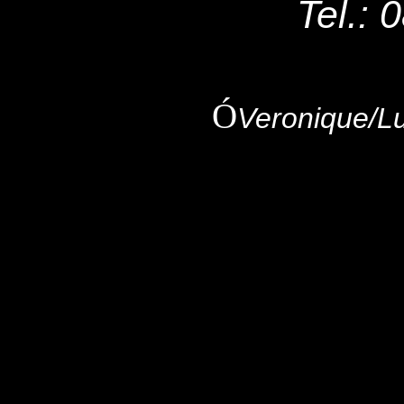
Tel.: 
Ó
Veronique/L